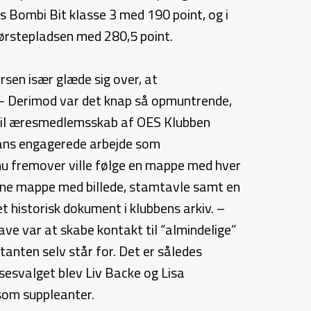
Bombi Bit klasse 3 med 190 point, og i
 førstepladsen med 280,5 point.
sen især glæde sig over, at
. – Derimod var det knap så opmuntrende,
g til æresmedlemsskab af OES Klubben
hans engagerede arbejde som
nu fremover ville følge en mappe med hver
enne mappe med billede, stamtavle samt en
 historisk dokument i klubbens arkiv. –
ve var at skabe kontakt til “almindelige”
anten selv står for. Det er således
sesvalget blev Liv Backe og Lisa
 som suppleanter.