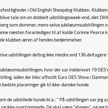
sfestligheder i Old English Sheepdog Klubben. Klubben 
 blive tale om en dobbelt udstillingsweek-end, idet DKK
erg som dommer, mens selve jubilæumsudstillingen om
nne næsten foranlediges til at kalde Corinne Pearce 
vde klubben æren af hendes bedømmelser.
ve udstillingen deltog ikke mindre end 136 deltagere f
e jubilæumsudstillingen, hvor der var indskrevet 79 OE
stilling, siden der blev afholdt Euro OES Show i Danm
re bedste placeringer gik til ikke-danske hunde.
m de udstillede hunde bl.a.: “ På udstillingen var jeg 
og ikke overtrimmede. De skal være “shaggy”, og jeg b