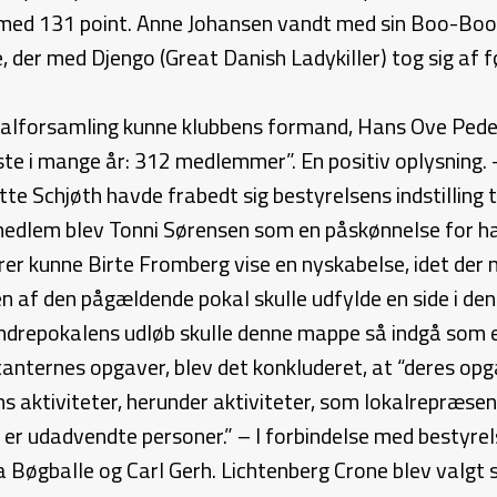
ed 131 point. Anne Johansen vandt med sin Boo-Boos 
e, der med Djengo (Great Danish Ladykiller) tog sig af
eralforsamling kunne klubbens formand, Hans Ove Peder
este i mange år: 312 medlemmer”. En positiv oplysning
te Schjøth havde frabedt sig bestyrelsens indstillin
ts medlem blev Tonni Sørensen som en påskønnelse for 
r kunne Birte Fromberg vise en nyskabelse, idet der 
en af den pågældende pokal skulle udfylde en side i d
ndrepokalens udløb skulle denne mappe så indgå som et
anternes opgaver, blev det konkluderet, at “deres opga
 aktiviteter, herunder aktiviteter, som lokalrepræsent
er udadvendte personer.” – I forbindelse med bestyrel
a Bøgballe og Carl Gerh. Lichtenberg Crone blev valgt