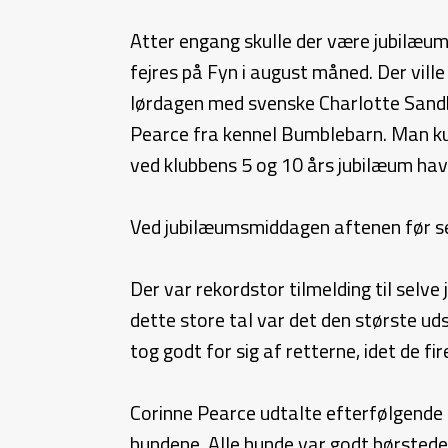
Atter engang skulle der være jubilæum
fejres på Fyn i august måned. Der ville
lørdagen med svenske Charlotte Sandb
Pearce fra kennel Bumblebarn. Man ku
ved klubbens 5 og 10 års jubilæum ha
Ved jubilæumsmiddagen aftenen før sel
Der var rekordstor tilmelding til selv
dette store tal var det den største ud
tog godt for sig af retterne, idet de fi
Corinne Pearce udtalte efterfølgende o
hundene. Alle hunde var godt børstede 