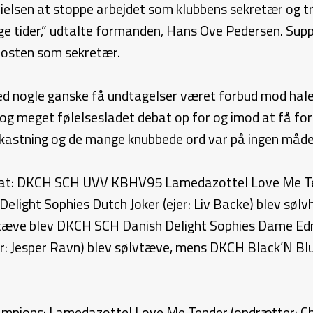
Nielsen at stoppe arbejdet som klubbens sekretær og t
lange tider,” udtalte formanden, Hans Ove Pedersen. Su
osten som sekretær.
d nogle ganske få undtagelser været forbud mod halek
 og meget følelsesladet debat op for og imod at få fo
astning og de mange knubbede ord var på ingen måde t
tat: DKCH SCH UVV KBHV95 Lamedazottel Love Me Tende
elight Sophies Dutch Joker (ejer: Liv Backe) blev søl
uldtæve blev DKCH SCH Danish Delight Sophies Dame E
r: Jesper Ravn) blev sølvtæve, mens DKCH Black’N Blue
pions: Lamedazottel Love Me Tender (opdrætter: Chris