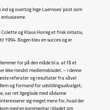
k ind og overtog Inge Laernoes’ post som
n entusiasme.
olette og Klaus Hornig et frisk initiativ,
il 1994. Bogen blev en succes og er
lemmer for på den måde bl.a. at få et
er ikke mindst medlemsbladet. – I denne
ste referater og resultater fra såvel
edlem og formand for udstillingsudvalget,
de, var ret ligeglade med sådanne
interesserer sig meget mere for, hvad der
en kom med en kommentar i bladet om