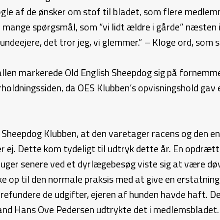
ogle af de ønsker om stof til bladet, som flere medl
 mange spørgsmål, som “vi lidt ældre i gårde” næsten i
undeejere, det tror jeg, vi glemmer.” – Kloge ord, som 
len markerede Old English Sheepdog sig på fornemmest
oldningssiden, da OES Klubben’s opvisningshold gav e
sh Sheepdog Klubben, at den varetager racens og den e
r ej. Dette kom tydeligt til udtryk dette år. En opdræ
uger senere ved et dyrlægebesøg viste sig at være døv
ke op til den normale praksis med at give en erstatni
 refundere de udgifter, ejeren af hunden havde haft. D
mand Hans Ove Pedersen udtrykte det i medlemsbladet.