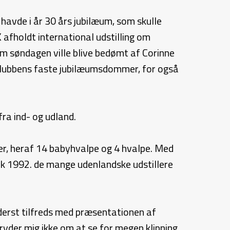
havde i år 30 års jubilæum, som skulle
 afholdt international udstilling om
 søndagen ville blive bedømt af Corinne
klubbens faste jubilæumsdommer, for også
ra ind- og udland.
S’er, heraf 14 babyhvalpe og 4 hvalpe. Med
ark 1992. de mange udenlandske udstillere
yderst tilfreds med præsentationen af
ryder mig ikke om at se for megen klipning