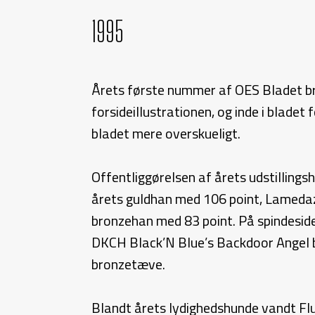
1995
Årets første nummer af OES Bladet bra
forsideillustrationen, og inde i blade
bladet mere overskueligt.
Offentliggørelsen af årets udstillin
årets guldhan med 106 point, Lamedaz
bronzehan med 83 point. På spindesid
DKCH Black’N Blue’s Backdoor Angel 
bronzetæve.
Blandt årets lydighedshunde vandt Fl