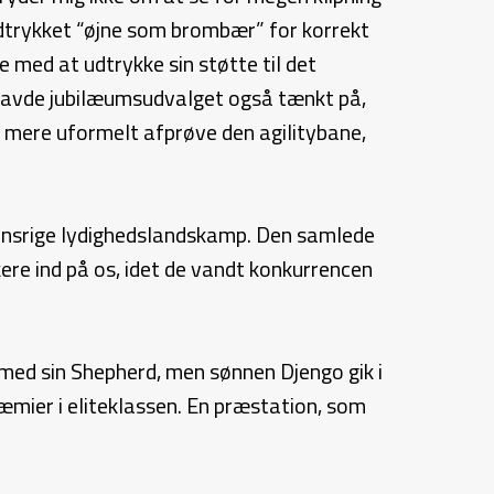
udtrykket “øjne som brombær” for korrekt
 med at udtrykke sin støtte til det
e havde jubilæumsudvalget også tænkt på,
mt mere uformelt afprøve den agilitybane,
ionsrige lydighedslandskamp. Den samlede
ere ind på os, idet de vandt konkurrencen
med sin Shepherd, men sønnen Djengo gik i
æmier i eliteklassen. En præstation, som