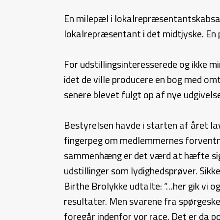
En milepæl i lokalrepræsentantskabsar
lokalrepræsentant i det midtjyske. En
For udstillingsinteresserede og ikke m
idet de ville producere en bog med om
senere blevet fulgt op af nye udgivels
Bestyrelsen havde i starten af året 
fingerpeg om medlemmernes forventnin
sammenhæng er det værd at hæfte sig 
udstillinger som lydighedsprøver. Sikk
Birthe Brolykke udtalte: “…her gik vi 
resultater. Men svarene fra spørgeske
foregår indenfor vor race. Det er da