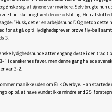
dog ønske sig, at øjnene var mørkere. Selv brugte hun 
de hun ikke brugt ved denne udstilling. Hun afsluttede
sagde: “Husk, det er en arbejdshund!”. Og netop dett
ed for at gå op til lydighedsprøver, prøve fly-ball sa
ds 3.
enske lydighedshunde atter engang dyste i den tradit
 3-1 i danskernes favør, men denne gang halede svensk
ter var 3-2.
 kommer man ikke uden om Erik Overbye. Han startede 
ngo op på at have vundet ikke mindre end 25. førstepr