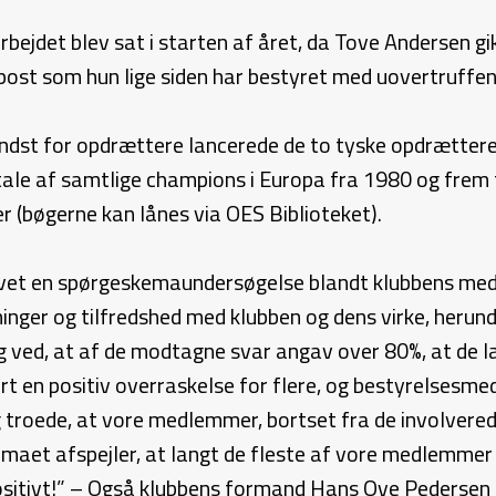
bejdet blev sat i starten af året, da Tove Andersen gi
 post som hun lige siden har bestyret med uovertruffe
indst for opdrættere lancerede de to tyske opdrættere C
tale af samtlige champions i Europa fra 1980 og frem t
er (bøgerne kan lånes via OES Biblioteket).
lavet en spørgeskemaundersøgelse blandt klubbens med
ger og tilfredshed med klubben og dens virke, herund
ved, at af de modtagne svar angav over 80%, at de læ
ert en positiv overraskelse for flere, og bestyrelsesm
og troede, at vore medlemmer, bortset fra de involvere
maet afspejler, at langt de fleste af vore medlemmer 
 positivt!” – Også klubbens formand Hans Ove Peders