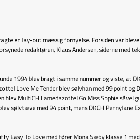
gte en lay-out mæssig fornyelse. Forsiden var blevet 
t forsynede redaktøren, Klaus Andersen, siderne med tek
gshunde 1994 blev bragt i samme nummer og viste, at 
ottel Love Me Tender blev sølvhan med 99 point og Da
en blev MultiCH Lamedazottel Go Miss Sophie såvel g
blev sølvtæve med 94 point, mens DKCH Pennylane Ext
uffy Easy To Love med fører Mona Sæby klasse 1 med 9