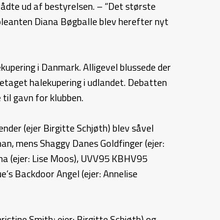
rådte ud af bestyrelsen. – “Det største
ppleanten Diana Bøgballe blev herefter nyt
upering i Danmark. Alligevel blussede der
retaget halekupering i udlandet. Debatten
il gavn for klubben.
r (ejer Birgitte Schjøth) blev såvel
vhan, mens Shaggy Danes Goldfinger (ejer:
dna (ejer: Lise Moos), UVV95 KBHV95
’s Backdoor Angel (ejer: Annelise
tine Smith; ejer: Birgitte Schjøth) og