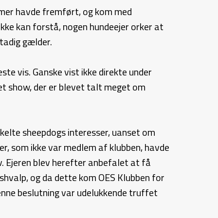
emmer havde fremført, og kom med
kke kan forstå, nogen hundeejer orker at
stadig gælder.
e vis. Ganske vist ikke direkte under
t show, der er blevet talt meget om
nkelte sheepdogs interesser, uanset om
tter, som ikke var medlem af klubben, havde
. Ejeren blev herefter anbefalet at få
ngshvalp, og da dette kom OES Klubben for
enne beslutning var udelukkende truffet