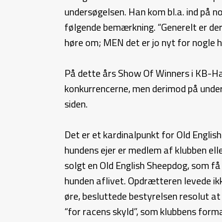
undersøgelsen. Han kom bl.a. ind på n
følgende bemærkning. “Generelt er der
høre om; MEN det er jo nyt for nogle h
På dette års Show Of Winners i KB-Hal
konkurrencerne, men derimod på underh
siden.
Det er et kardinalpunkt for Old Engli
hundens ejer er medlem af klubben elle
solgt en Old English Sheepdog, som få 
hunden aflivet. Opdrætteren levede ik
øre, besluttede bestyrelsen resolut at
“for racens skyld”, som klubbens for