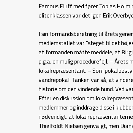
Famous Fluff med fører Tobias Holm m
elitenklassen var det igen Erik Overby
I sin formandsberetning til årets gen
medlemstallet var “steget til det høj
at formanden måtte meddele, at Birgit
p.g.a. en mulig procedurefejl. – Åre
lokalrepræsentant. – Som pokalbestyre
vandrepokal. Tanken var så, at vinder
historie om den vindende hund. Ved va
Efter en diskussion om lokalrepræsent
medlemmer og inddrage disse i klubbens
nødvendigt, at lokalrepræsentanterne 
Thielfoldt Nielsen genvalgt, men Dian