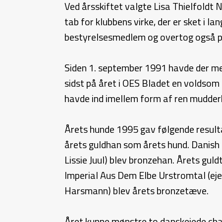
Ved årsskiftet valgte Lisa Thielfoldt 
tab for klubbens virke, der er sket i 
bestyrelsesmedlem og overtog også p
Siden 1. september 1991 havde der me
sidst på året i OES Bladet en voldsom
havde ind imellem form af ren mudderk
Årets hunde 1995 gav følgende resul
årets guldhan som årets hund. Danish D
Lissie Juul) blev bronzehan. Årets g
Imperial Aus Dem Elbe Urstromtal (eje
Harsmann) blev årets bronzetæve.
Året kunne mønstre to danskejede cham