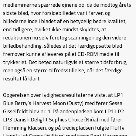
medlemmerne spærrede øjnene op, da de modtog årets
sidste blad, hvor forsidebilledet var i farver, og
billederne inde i bladet af en betydelig bedre kvalitet,
end tidligere, hvilket ikke mindst skyldtes, at
redaktionen nu selv foretog scanningen og den videre
billedbehandling, således at det færdigopsatte blad
fremover kunne afleveres på et CD-ROM medie til
trykkeriet. Det betød naturligvis et større tidsforbrug,
men også en større tilfredsstillelse, når det færdige
resultat lå klart.
Opgørelsen over lydighedsresultaterne viste, at LP1
Blue Berry’s Harvest Moon (Dusty) med fører Sessa
Gisselfeldt blev nr. 1. På andenpladsen kom LP1 LP2
LP3 Danish Delight Sophies Choice (Niña) med fører
Flemming Klausen, og på trediepladsen fulgte Fluffy
Handful of Songs (William) med fører Bent Harsmann.