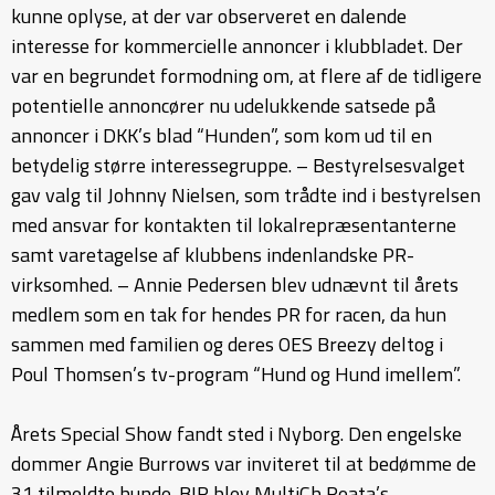
kunne oplyse, at der var observeret en dalende
interesse for kommercielle annoncer i klubbladet. Der
var en begrundet formodning om, at flere af de tidligere
potentielle annoncører nu udelukkende satsede på
annoncer i DKK’s blad “Hunden”, som kom ud til en
betydelig større interessegruppe. – Bestyrelsesvalget
gav valg til Johnny Nielsen, som trådte ind i bestyrelsen
med ansvar for kontakten til lokalrepræsentanterne
samt varetagelse af klubbens indenlandske PR-
virksomhed. – Annie Pedersen blev udnævnt til årets
medlem som en tak for hendes PR for racen, da hun
sammen med familien og deres OES Breezy deltog i
Poul Thomsen’s tv-program “Hund og Hund imellem”.
Årets Special Show fandt sted i Nyborg. Den engelske
dommer Angie Burrows var inviteret til at bedømme de
31 tilmeldte hunde. BIR blev MultiCh Reata’s