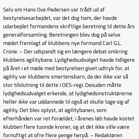
Selv om Hans Ove Pedersen var trådt ud af
bestyrelsesarbejdet, var det dog ham, der havde
udarbejdet formandens skriftlige beretning til dette års
generalforsamling. Beretningen blev dog på selve
mødet fremlagt af klubbens nye formand Carl G.L.
Crone. – Der udspandt sig en længere debat omkring
klubbens agilitybane. Lydighedsudvalget havde tidligere
på året i et møde med bestyrelsen givet udtryk for, at
agility var klubbens smertensbarn, da der ikke var så
stor tilslutning til dette i OES-regi. Desuden måtte
lydighedsudvalget erkende, at lydighedsinstruktørerne
heller ikke var uddannede til også at skulle tage sig af
agility. Det blev oplyst, at agilitybanen, som
efterhånden var ret forældet, i årenes løb havde kostet
klubben flere tusinde kroner, og at det ikke ville være
fornuftigt at ofre flere penge herpå. – Redaktøren