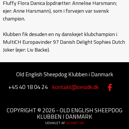
Fluffy Flora Danica (opdrætter: Annelise Harsmann;
ejer: Anne Harsmann), som i forvejen var svensk
champion.
Klubben fik desuden en ny danskejet klubchampion i
MultiCH Europavinder 97 Danish Delight Sophies Dutch
Joker (ejer: Liv Backe).
Old English Sheepdog Klubben i Danmark
+45 40 18 04 24
kontakt@oesidk.dk
COPYRIGHT © 2026 - OLD ENGLISH SHEEPDOG
KLUBBEN I DANMARK
UDVIKLET AF
GO2NET.DK