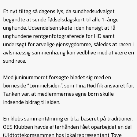
Et nyt tiltag så dagens lys, da sundhedsudvalget
begyndte at sende fødselsdagskort til alle 1-årige
unghunde. Udsendelsen skete i den hensigt at få
unghundene røntgenfotograferede for HD samt
undersøgt for arvelige øjensygdomme, således at racen i
avlsmæssig sammenhæng kan vedblive med at være en
sund race.
Med juninummeret forsøgte bladet sig med en
børneside “Lømmelsiden”, som Tina Rød fik ansvaret for.
Tanken var, at medlemmernes egne børn skulle
indsende bidrag til siden.
En klubs sammentømring er bl.a. baseret på traditioner.
OES Klubben havde efterhånden fået oparbejdet en del
(Uldtottekomsammen hos lokalrepræsentant Tove