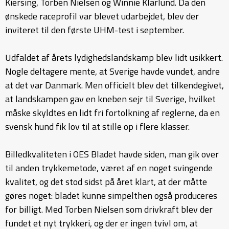
Kiersing, Torben Nielsen og Winnie Klarlund. Da den
ønskede raceprofil var blevet udarbejdet, blev der
inviteret til den første UHM-test i september.
Udfaldet af årets lydighedslandskamp blev lidt usikkert.
Nogle deltagere mente, at Sverige havde vundet, andre
at det var Danmark. Men officielt blev det tilkendegivet,
at landskampen gav en kneben sejr til Sverige, hvilket
måske skyldtes en lidt fri fortolkning af reglerne, da en
svensk hund fik lov til at stille op i flere klasser.
Billedkvaliteten i OES Bladet havde siden, man gik over
til anden trykkemetode, været af en noget svingende
kvalitet, og det stod sidst på året klart, at der måtte
gøres noget: bladet kunne simpelthen også produceres
for billigt. Med Torben Nielsen som drivkraft blev der
fundet et nyt trykkeri, og der er ingen tvivl om, at