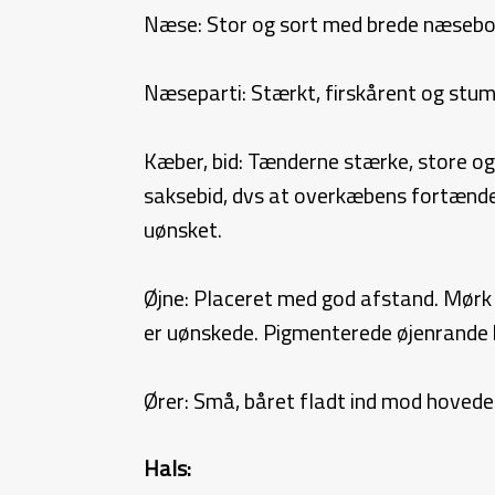
Næse: Stor og sort med brede næsebo
Næseparti: Stærkt, firskårent og stum
Kæber, bid: Tænderne stærke, store o
saksebid, dvs at overkæbens fortænder
uønsket.
Øjne: Placeret med god afstand. Mørk øj
er uønskede. Pigmenterede øjenrande 
Ører: Små, båret fladt ind mod hovede
Hals: