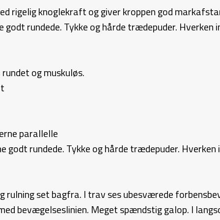
d rigelig knoglekraft og giver kroppen god markafsta
 godt rundede. Tykke og hårde trædepuder. Hverken in
, rundet og muskuløs.
nt
rne parallelle
 godt rundede. Tykke og hårde trædepuder. Hverken in
ig rulning set bagfra. I trav ses ubesværede forbensbe
med bevægelseslinien. Meget spændstig galop. I langs