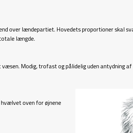
end over lændepartiet. Hovedets proportioner skal sva
totale længde.
 væsen. Modig, trofast og pålidelig uden antydning af
t hvælvet oven for øjnene