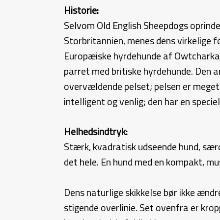
Historie:
Selvom Old English Sheepdogs oprinde
Storbritannien, menes dens virkelige 
Europæiske hyrdehunde af Owtchark
parret med britiske hyrdehunde. Den 
overvældende pelset; pelsen er meget k
intelligent og venlig; den har en spe
Helhedsindtryk:
Stærk, kvadratisk udseende hund, særd
det hele. En hund med en kompakt, musk
Dens naturlige skikkelse bør ikke ændr
stigende overlinie. Set ovenfra er kro