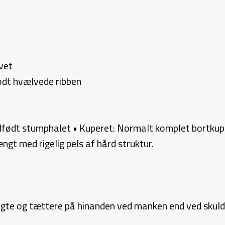
vet
odt hvælvede ribben
medfødt stumphalet • Kuperet: Normalt komplet bortkup
ngt med rigelig pels af hård struktur.
agte og tættere på hinanden ved manken end ved skuld