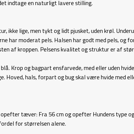
 indtage en naturligt lavere stilling.
tur, ikke lige, men tykt og lidt pjusket, uden krøl. Un
rne har moderat pels. Halsen har godt med pels, og for
sten af kroppen. Pelsens kvalitet og struktur er af s
er blå. Krop og bagpart ensfarvede, med eller uden hvide
. Hoved, hals, forpart og bug skal være hvide med elle
 opefter tæver: Fra 56 cm og opefter Hundens type og
ordel for størrelsen alene.