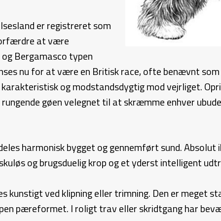
lsesland er registreret som
forfærdre at være
a og Bergamasco typen
anses nu for at være en Britisk race, ofte benævnt so
arakteristisk og modstandsdygtig mod vejrliget. Oprind
ciel rungende gøen velegnet til at skræmme enhver ubud
eles harmonisk bygget og gennemført sund. Absolut ik
uløs og brugsduelig krop og et yderst intelligent udtr
es kunstigt ved klipning eller trimning. Den er meget s
ppen pæreformet. I roligt trav eller skridtgang har bev