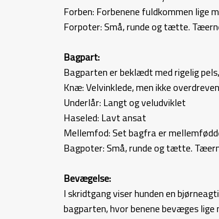
Forben: Forbenene fuldkommen lige me
Forpoter: Små, runde og tætte. Tæerne
Bagpart:
Bagparten er beklædt med rigelig pels
Knæ: Velvinklede, men ikke overdreve
Underlår: Langt og veludviklet
Haseled: Lavt ansat
Mellemfod: Set bagfra er mellemfødde
Bagpoter: Små, runde og tætte. Tæerne
Bevægelse:
I skridtgang viser hunden en bjørneagt
bagparten, hvor benene bevæges lige 