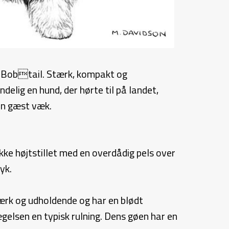
m Bobtail. Stærk, kompakt og
elig en hund, der hørte til på landet,
en gæst væk.
ke højtstillet med en overdådig pels over
yk.
tærk og udholdende og har en blødt
ægelsen en typisk rulning. Dens gøen har en