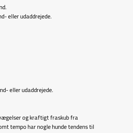
nd.
d- eller udaddrejede.
d- eller udaddrejede.
vægelser og kraftigt fraskub fra
omt tempo har nogle hunde tendens til