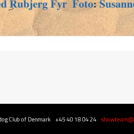
dog Club of Denmark
+45 40 18 04 24
showteam@o